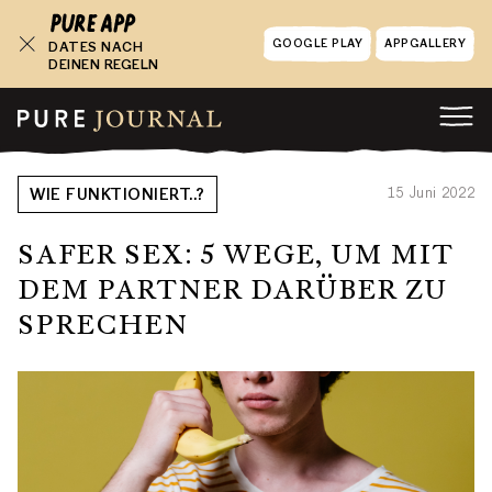
GOOGLE PLAY
APPGALLERY
DATES NACH
DEINEN REGELN
15 Juni 2022
WIE FUNKTIONIERT..?
SAFER SEX: 5 WEGE, UM MIT
DEM PARTNER DARÜBER ZU
SPRECHEN