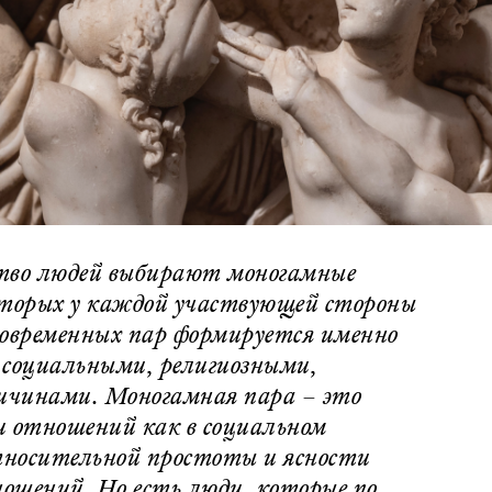
ство людей выбирают моногамные
оторых у каждой участвующей стороны
современных пар формируется именно
о социальными, религиозными,
ичинами. Моногамная пара – это
и отношений как в социальном
относительной простоты и ясности
ошений. Но есть люди, которые по